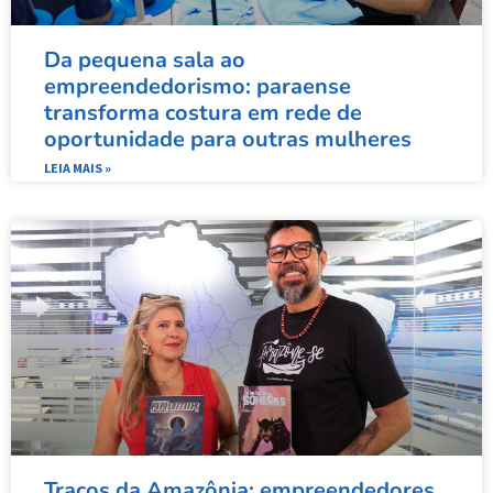
Da pequena sala ao
empreendedorismo: paraense
transforma costura em rede de
oportunidade para outras mulheres
LEIA MAIS »
Traços da Amazônia: empreendedores