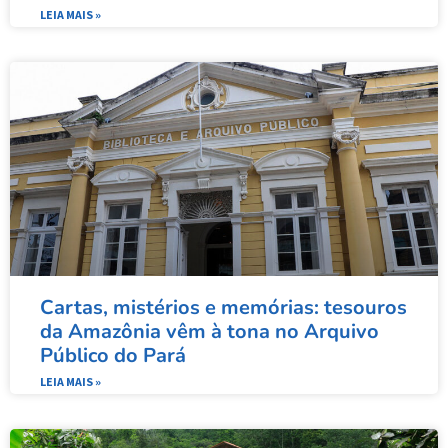
LEIA MAIS »
Cartas, mistérios e memórias: tesouros
da Amazônia vêm à tona no Arquivo
Público do Pará​
LEIA MAIS »