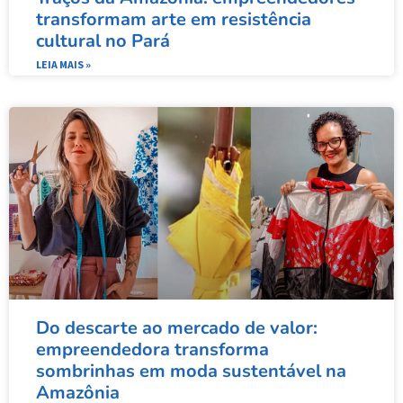
transformam arte em resistência
cultural no Pará
LEIA MAIS »
Do descarte ao mercado de valor:
empreendedora transforma
sombrinhas em moda sustentável na
Amazônia​