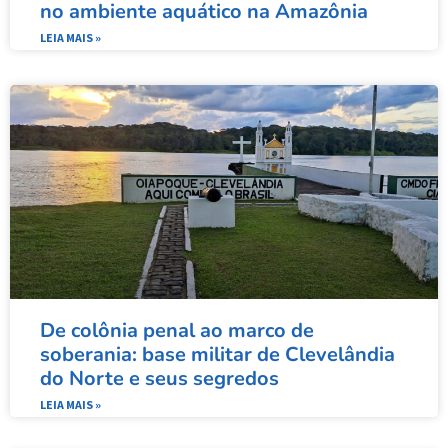
no ambiente aquático na Amazônia
LEIA MAIS »
De colônia penal ao marco de
soberania: base militar de Clevelândia
do Norte e seus segredos
LEIA MAIS »