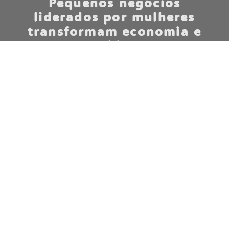
Pequenos negócios
liderados por mulheres
transformam economia e
vida
Assim como ela, outras mulheres encontraram na marca
uma possibilidade concreta de autonomia financeira. A
empresa também passou a trabalhar com revendedoras
independentes, ampliando a renda de mulheres em
diferentes municípios paraenses. Em bairros da capital
paraense e cidades do interior, as peças começaram a
circular acompanhadas de algo maior do que moda:
pertencimento.