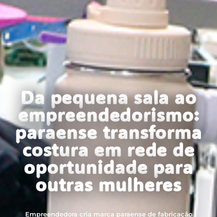
Da pequena sala ao
empreendedorismo:
paraense transforma
costura em rede de
oportunidade para
outras mulheres
Empreendedora cria marca paraense de fabricação