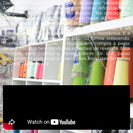
Danielle conhece de perto o peso da palavra “resistência”.
Antes de consolidar a marca, enfrentou dificuldades e
inseguranças, mas decidiu não desistir. “No começo, foi
desafiador, como todo negócio que nasce do zero, mas
eu acreditei no potencial que Belém e o Pará têm de
gerar produtos de excelência. A Amazônia não é só
beleza natural — é força, é criatividade, é resistência. E a
Jump carrega tudo isso. Aos poucos, fomos crescendo.
Começamos no atacado — hoje, quem compra a partir
de seis peças já tem condições especiais de revenda. Essa
abertura para lojistas e revendedores foi um passo
fundamental para levar a marca para além das fronteiras
do Pará”, garante ela.