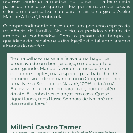
representando uma médica. Eu nunca tinha feito nada
parecido, mas disse que sim. Fiz, postei nas redes sociais
e foi um sucesso. Daí não parei mais e surgiu o Ateliê
Mamãe Artesã”, lembra ela.
O empreendimento nasceu em um pequeno espaço da
residência da família. No início, os pedidos vinham de
amigos e conhecidos. Com o passar do tempo, a
qualidade do trabalho e a divulgação digital ampliaram o
alcance do negócio.
“Eu trabalhava na sala e ficava uma bagunça,
precisava de um bom espaço, e meu quarto é
bem grande. Mandei fazer uma mesa e fiz um
cantinho simples, mas especial para trabalhar. O
primeiro sinal de demanda foi no Círio, onde lancei
uma Nossa Senhora de Nazaré, 100% feita à mão.
Eu levava muito tempo para fazer, porque, além
do ateliê, tenho três crianças em casa. Quase
fiquei louca, mas Nossa Senhora de Nazaré me
deu muita força”.
Milleni Castro Tamer
Empreendedora e proprietária do Ateliê Mamãe Artesã