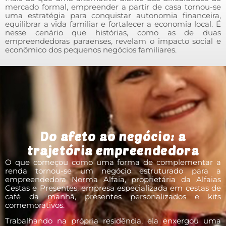
mercado formal, empreender a partir de casa tornou-se
uma estratégia para conquistar autonomia financeira,
equilibrar a vida familiar e fortalecer a economia local. É
nesse cenário que histórias, como as de duas
empreendedoras paraenses, revelam o impacto social e
econômico dos pequenos negócios familiares.
Do afeto ao negócio: a
trajetória empreendedora
O que começou como uma forma de complementar a
renda tornou-se um negócio estruturado para a
empreendedora Norma Alfaia, proprietária da Alfaias
Cestas e Presentes, empresa especializada em cestas de
café da manhã, presentes personalizados e kits
comemorativos.
Trabalhando na própria residência, ela enxergou uma