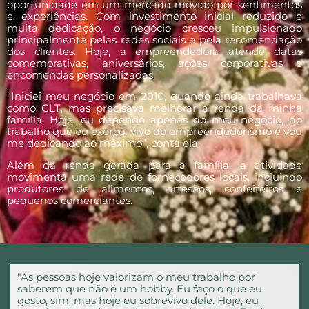
oportunidade em um mercado movido por sentimentos
e experiências. Com investimento inicial reduzido e
muita dedicação, o negócio cresceu impulsionado
principalmente pelas redes sociais e pela recomendação
dos clientes. Hoje, a empreendedora atende datas
comemorativas, aniversários, ações corporativas e
encomendas personalizadas.
“Iniciei meu negócio em 2010, quando ainda trabalhava
como CLT, mas precisava melhorar a renda da minha
família. Hoje, eu dependo apenas do meu negócio, do
trabalho que eu exerço, vivo do empreendedorismo e vou
me dedicando ao máximo”, conta ela.
Além da renda gerada para a família, a atividade
movimenta uma rede de fornecedores locais, incluindo
produtores de alimentos, artesãos, confeiteiros e
pequenos comerciantes.
"As pessoas hoje valorizam o meu trabalho por
saberem que não é um hobby. Eu faço o que eu
gosto, sim, mas hoje eu sobrevivo dele. Hoje, eu